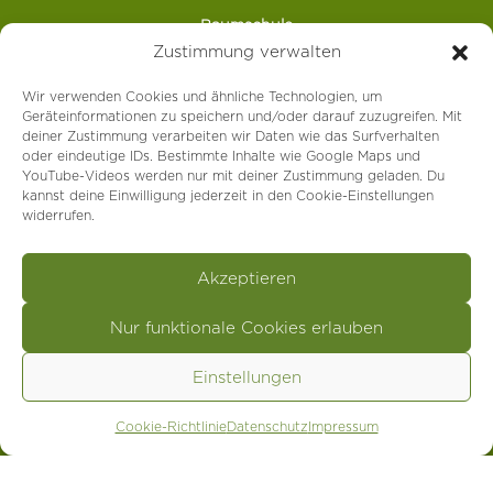
Baumschule
Juni: Montag-Freitag: 08:00 – 12:00 Uhr
Zustimmung verwalten
Juli & August: nach telefonischer Vereinbarung
Wir verwenden Cookies und ähnliche Technologien, um
Geräteinformationen zu speichern und/oder darauf zuzugreifen. Mit
Kontakt
deiner Zustimmung verarbeiten wir Daten wie das Surfverhalten
oder eindeutige IDs. Bestimmte Inhalte wie Google Maps und
YouTube-Videos werden nur mit deiner Zustimmung geladen. Du
Gartengestaltung
+43 680 5040700
kannst deine Einwilligung jederzeit in den Cookie-Einstellungen
Baumschule
: +43 7472 65000
widerrufen.
Email
: kontakt@paul-huber.at
Akzeptieren



Nur funktionale Cookies erlauben
Einstellungen




Cookie-Richtlinie
Datenschutz
Impressum
© 2026 Paul Huber Gartengestaltung