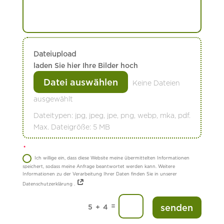
Dateiupload
laden Sie hier Ihre Bilder hoch
File Input
Datei auswählen
Keine Dateien
ausgewählt
Dateitypen: jpg, jpeg, jpe, png, webp, mka, pdf.
Max. Dateigröße: 5 MB
Ich willige ein, dass diese Website meine übermittelten Informationen
speichert, sodass meine Anfrage beantwortet werden kann. Weitere
Informationen zu der Verarbeitung Ihrer Daten finden Sie in unserer
Datenschutzerklärung .
=
senden
5 + 4