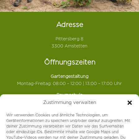
Adresse
Pittersberg 8
3300 Amstetten
Öffnungszeiten
Gartengestaltung
Montag-Freitag: 08:00 – 12:00 | 13:00 – 17:00 Uhr
Baumschule
Juni: Montag-Freitag: 08:00 – 12:00 Uhr
Zustimmung verwalten
Juli & August: nach telefonischer Vereinbarung
Wir verwenden Cookies und ähnliche Technologien, um
Geräteinformationen zu speichern und/oder darauf zuzugreifen. Mit
Kontakt
deiner Zustimmung verarbeiten wir Daten wie das Surfverhalten
oder eindeutige IDs. Bestimmte Inhalte wie Google Maps und
YouTube-Videos werden nur mit deiner Zustimmung geladen. Du